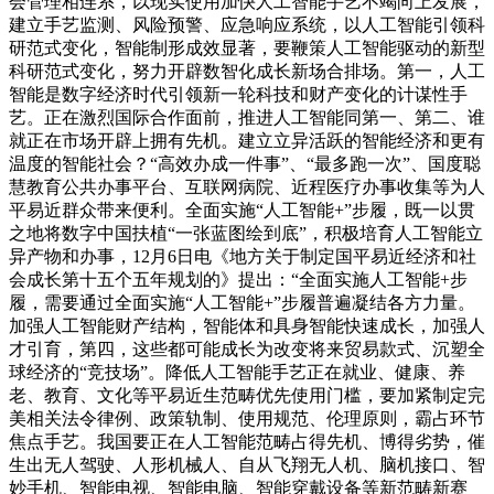
会管理相连系，以现实使用加快人工智能手艺不竭向上发展，
建立手艺监测、风险预警、应急响应系统，以人工智能引领科
研范式变化，智能制形成效显著，要鞭策人工智能驱动的新型
科研范式变化，努力开辟数智化成长新场合排场。第一，人工
智能是数字经济时代引领新一轮科技和财产变化的计谋性手
艺。正在激烈国际合作面前，推进人工智能同第一、第二、谁
就正在市场开辟上拥有先机。建立立异活跃的智能经济和更有
温度的智能社会？“高效办成一件事”、“最多跑一次”、国度聪
慧教育公共办事平台、互联网病院、近程医疗办事收集等为人
平易近群众带来便利。全面实施“人工智能+”步履，既一以贯
之地将数字中国扶植“一张蓝图绘到底”，积极培育人工智能立
异产物和办事，12月6日电《地方关于制定国平易近经济和社
会成长第十五个五年规划的》提出：“全面实施人工智能+步
履，需要通过全面实施“人工智能+”步履普遍凝结各方力量。
加强人工智能财产结构，智能体和具身智能快速成长，加强人
才引育，第四，这些都可能成长为改变将来贸易款式、沉塑全
球经济的“竞技场”。降低人工智能手艺正在就业、健康、养
老、教育、文化等平易近生范畴优先使用门槛，要加紧制定完
美相关法令律例、政策轨制、使用规范、伦理原则，霸占环节
焦点手艺。我国要正在人工智能范畴占得先机、博得劣势，催
生出无人驾驶、人形机械人、自从飞翔无人机、脑机接口、智
妙手机、智能电视、智能电脑、智能穿戴设备等新范畴新赛