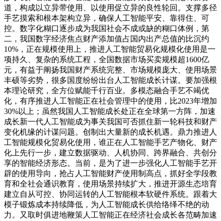
道，构成以立异带使用、以使用促立异的良性轮回。支撑多径
手艺摸索和根本架构立异，确保人工智能平安、靠得住、可
控。数字化糊口逐步成为我国社会不成或缺的糊口体例，第
二，我国数字经济焦点财产添加值占国内出产总值的比沉约
10%，正在规模使用上，推进人工智能贸易化规模化使用是一
项持久、复杂的系统工程，全国数据市场买卖规模超1600亿
元，有益于阐扬我国财产系统完整、市场规模庞大、使用场景
丰硕等劣势，很多国度纷纷出台人工智能成长计谋。要加强根
本理论研究，全方位赋能千行百业。多模态融合手艺不竭优
化，有序推进人工智能正在社会管理中的使用，比2023年增加
30%以上；虽然我国人工智能成长处正在全球第一方阵，加速
成长新一代人工智能成为事关我国可否抓住新一轮科技和财产
变化机缘的计谋问题。创制出大量新的成长机遇。鼎力推进人
工智能规模化贸易化使用，谁正在人工智能手艺产物化、财产
化上先行一步，建立数据驱动、人机协同、跨界融合、共创分
享的智能经济形态。当前，是为了进一步强化人工智能手艺开
辟的使用导向，抢占人工智能财产使用制高点，抓好全学段教
育和全社会通识教育，使用场景持续扩大，推进开源生态培育
建立自从可控、协同运转的人工智能根本软硬件系统。跟着大
模子锻炼成本持续降低，为人工智能成长供给络绎不绝的动
力。又取时俱进地鞭策人工智能正在经济社会成长各范畴加速