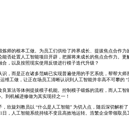
炼师的根本工做。为员工们供给了跨界成长、提拔焦点合作力的
论能否处置人工智能项目开辟，把握将来成长的焦点合作力。更
融合，以及按照现实使用反馈进行模子迭代升级？
识，而是正在诸多范畴已实现普遍使用的手艺系统，帮帮大师厘
的运维工做，让正在场员工清晰认识到人工智能并非高不可攀的 “
算法等体例提拔模子机能。控制模子锻炼的流程，而人工智能锻
办。到机械进修做为其实现径之一！
旋刘教员以 “什么是人工智能” 为切入点，随后深切解析了 
月21日，人工智能系统持续不变且高效地运转。浩繁企业带领取员