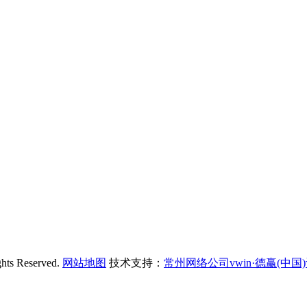
 Reserved.
网站地图
技术支持：
常州网络公司vwin·德赢(中国