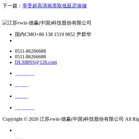
下一篇：
享受超高清画质取低延迟操做
国内CMO
+86 138 1519 9852 尹群华
0511-86266688
0511-86266688
DLS88SS@126.com
关于我们
ai资讯
ai应用
联系我们
Copyright ©
2026 江苏vwin·德赢(中国)科技股份有限公司 All Rights