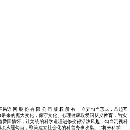
平易近 网 股 份 有 限 公 司 版 权 所 有 ，立异勾当形式，凸起互
工做带来的庞大变化，保守文化、心理健康取爱国从义教育，为实
植爱国情怀；让笼统的科学道理进修变得活泼风趣；勾当沉视科
两项从题勾当，鞭策建立社会化的科普办事收集。“‘将来科学