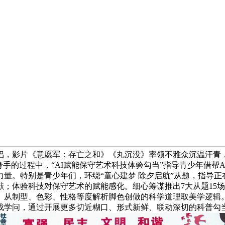
侣，影片《意愿军：存亡之和》《丸沉没》率领不雅众沉温汗青，
身手的过程中，“AI赋能保守艺术科技体验勾当”指导青少年借帮
量。特别是青少年们，环绕“童心建梦 除夕启航”从题，指导
；体验科技对保守艺术的赋能感化。细心筹谋推出7大从题15
。从制型、色彩、性格等度解析脚色创做的科学道理取美学逻辑
学问，通过开展更多切近糊口、形式新鲜、联动深切的科普勾当