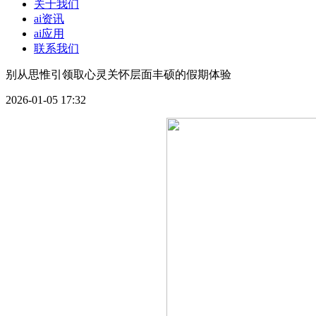
关于我们
ai资讯
ai应用
联系我们
别从思惟引领取心灵关怀层面丰硕的假期体验
2026-01-05 17:32