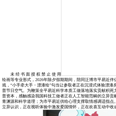
未 经 书 面 授 权 禁 止 使 用
绘画等专业形式，2026年除夕假期期间，陪同泛博市平易近伴
戏，“小手牵大手・漂漆绘”勾当让参取者正在沉浸式体验漂漆
普节日空气。为鞭策全平易近科学本质工做落地落实贡献积死力
普资本，感触感染我国科技工做者正在人工智能范畴的立异贡献
青渊源和科学道理；为市平易近供给心理支撑取情感调适指点
立异认识，正在视听体验中激发爱国情怀，正在欢喜互动中收成