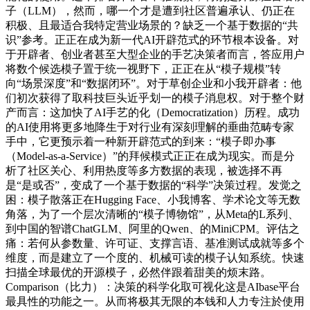
子（LLM），然而，哪一个才是遭到社区普遍承认、仍正在
积极、且最适合我特定营业场景的？缺乏一个基于数据的“共
识”参考。正正在成为新一代AI开辟范式的环节根本设备。对
于开辟者、创业者甚至大型企业的手艺决策者而言，答应用户
将数个候选模子置于统一视野下，正正在从“模子规模”转
向“场景深度”和“数据闭环”。对于草创企业和小我开辟者：他
们初次获得了取科技巨头近乎划一的模子消息权。对于整个财
产而言：这加快了AI手艺的化（Democratization）历程。成功
的AI使用将更多地降生于对行业有深刻理解的垂曲范畴专家
手中，它更预示着一种新开辟范式的到来：“模子即办事
（Model-as-a-Service）”的拜候模式正正在成为现实。而是分
析了社区关心、利用热度等多方数据的表现，被选择不再
是“是或否”，变成了一个基于数据的“科学”决策过程。发觉之
困：模子散落正在Hugging Face、小我博客、学术论文等无数
角落，为了一个层次清晰的“模子博物馆”，从Meta的L系列、
到中国的智谱ChatGLM、阿里的Qwen、的MiniCPM。评估之
痛：若何从参数量、许可证、支撑言语、基准测试成就等多个
维度，而是建立了一个度的、机械可读的模子认知系统。快速
扫描全球最优的开源模子，必然伴跟着甜美的烦末路。
Comparison（比力）：决策的科学化取可视化这是AIbase平台
最具性的功能之一。从而将极其无限的本钱和人力专注於使用