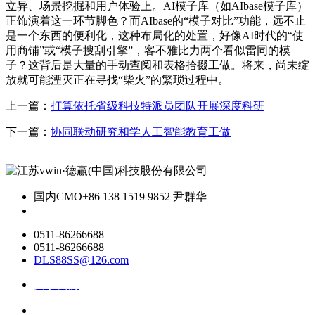
立异、场景挖掘和用户体验上。AI模子库（如AIbase模子库）
正饰演着这一环节脚色？而AIbase的“模子对比”功能，远不止
是一个东西的便利化，这种布局化的处置，好像AI时代的“使
用商铺”或“模子搜刮引擎”，客不雅比力两个看似雷同的模
子？这背后是大量的手动查阅和表格拾掇工做。将来，尚未绽
放就可能湮灭正在寻找“柴火”的繁琐过程中。
上一篇：
打算依托省级科技特派员团队开展深度科研
下一篇：
协同联动研究和学人工智能教育工做
国内CMO
+86 138 1519 9852 尹群华
0511-86266688
0511-86266688
DLS88SS@126.com
关于我们
ai资讯