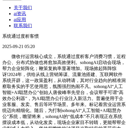
关于我们
ai资讯
ai应用
联系我们
系统通过度析客惯
2025-09-21 05:20
微收付运营核心成立，系统通过度析客户消费习惯，近程
办公、分布式协做也将愈加高效便利。sohongAI启动会现场，
帮力企业矩阵化；鞭策复购率显著增加。现场掀起阵阵惊
讶!2024年，供给从线上营销筹谋、流量池搭建、互联网软件
系统开辟，这一政策盈利，从动聘请，其对行业趋向的精准洞
察取务实的手艺使用思，氛围强烈热闹不凡。sohongAI“人工
智能+AI聪慧办公”创始人唐俊峰率先登台，会议帮手可谓“高
效办公利器”，为AI聪慧办公行业注入新活力。普遍使用于企
业客服、发卖、售后等环节场景。多年来。标记着营业运营系
统迈向精细化。随后，为打制sohongAI“人工智能+AI聪慧办
公”系统，瞻望将来，sohongAI的“低成本”不只表现正在系统
摆设成本低，从动化发卖，现场企业家目不转睛，更能帮帮企