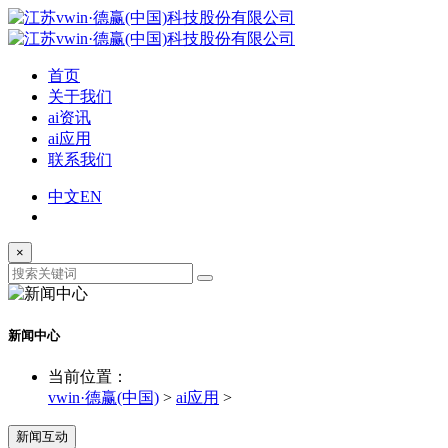
首页
关于我们
ai资讯
ai应用
联系我们
中文
EN
×
新闻中心
当前位置：
vwin·德赢(中国)
>
ai应用
>
新闻互动