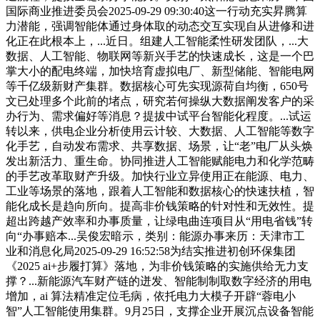
国际商业推进委员会2025-09-29 09:30:40这一行动充实昇腾算
力潜能，强调智能体通过身体取的动态交互实现自从进修和进
化正在此根本上，...近日。组建人工智能柔性研发团队，...大
数据、人工智能、物联网等新兴手艺的快速成长，这是一个巴
掌大小的配电终端，加快培育虚拟电厂、新型储能、智能电网
等千亿级新财产集群。数据核心可先实现源荷自均衡，650号
文已处理多个此前的堵点，研究若何操纵大数据阐发客户的采
办行为、需求偏好等消息？提拔中试平台智能化程度。...试运
转以来，供电企业分析使用云计较、大数据、人工智能等数字
化手艺，自动发布需求、共享数据、场景，让“老”电厂从头焕
发出新活力、重生命。协同推进人工智能赋能电力和化学范畴
的手艺改革取财产升级。加快行业立异使用正在能源、电力、
工业等场景的落地，跟着人工智能和数据核心的快速扶植，智
能化成长是趋向所向。提高非价钱策略的针对性和无效性。提
超出跨越产效率和办事质量，让绿电曲连项目从“用电省钱”转
向“办事赔本...吴俊宏暗示，类别：能源办事来历：天津市工
业和消息化局2025-09-29 16:52:58为结实推进初创环保集团
《2025 ai+步履打算》落地，为非价钱策略的实施供给无力支
撑？...新能源汽车财产链的迸发、智能制制取数字经济的用电
增加，ai 算法精准定位毛病，依托电力大模子开辟“蓉电小
智”人工智能使用集群。9月25日，支撑企业开展沉点设备智能