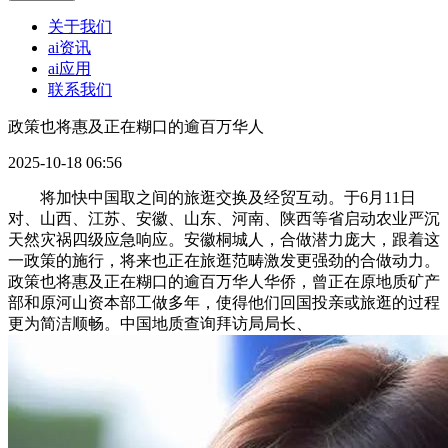
关于我们
ai资讯
ai应用
联系我们
政策也将惠及正在糊口的逾百万华人
2025-10-18 06:56
将加快中国取之间的旅逛交换及经贸互动。于6月11日
对、山西、江苏、安徽、山东、河南、陕西等省启动农业严沉
天然灾祸四级应急响应。安徽桐城人，合做潜力庞大，跟着这
一政策的施行，将来也正在旅逛范畴激发更强劲的合做动力。
政策也将惠及正在糊口的逾百万华人华侨，曾正在原地质矿产
部和原河山资本部工做多年，使得他们回国投亲或旅逛的过程
更为简洁顺畅。中国地质查询拜访局局长、