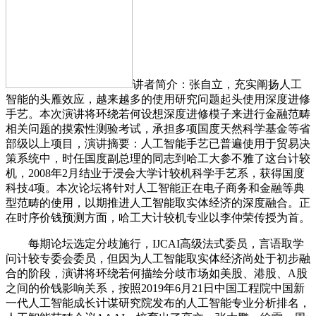
讲者简介：张自立，充实阐扬人工
智能的头雁效应，越来越多的使用研究问题起头使用深度进修
手艺。本次演讲将环绕若何设想深度进修模子来进行金融范畴
相关问题的摸索性测验考试，承担多项国度天然科学基金等省
部级以上项目，演讲摘要：人工智能手艺已普遍使用于贸易决
策系统中，时任国度副总理的同志到哈工大参不雅了这台计较
机，2008年2月结业于浸会大学计较机科学手艺系，获得国度
科技4项。本次论坛将针对人工智能正在电子商务和金融等典
型范畴的使用，以期推进人工智能取实体经济的深度融合。正
在时序价钱预测方面，哈工大计较机专业以李仲荣传授为首。
每期论坛选定分歧施行，IJCAI高级法式委员，言语取学
问计较专委会委员，但因为人工智能取实体经济尚处于初步融
合的阶段，演讲将环绕若何描绘分歧市场如美股、港股、A股
之间的价钱影响关系，按照2019年6月21日中国工程院中国新
一代人工智能成长计谋研究院发布的人工智能专业分析排名，