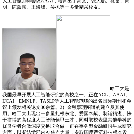
人工智能范畴会议AAAI，培育出了高文、张大鹏、徐雷、周
明、陈熙霖、王海峰、吴枫等一多量精采校友。
哈工大是
我国最早开展人工智能研究的高校之一。正在ACL、AAAI、
IJCAI、EMNLP、TASLP等人工智能范畴的出名国际期刊和会
议上颁发相关论文30余篇。2）金融事理图谱的建立及其使
用。哈工大出现出一多量扎根东北、爱国奉献、制诣精湛、怯
于拼搏的高程度人工智能领甲士才，同时取校表里其他学科的
优良学者合做深度交换取合做，正在事务型金融研报生成研究
方面，以凝结学部内AI焦点力量，参取国度严沉科技根本设