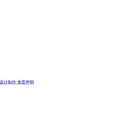
)设计制作
免责声明