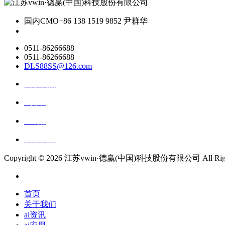
国内CMO
+86 138 1519 9852 尹群华
0511-86266688
0511-86266688
DLS88SS@126.com
关于我们
ai资讯
ai应用
联系我们
Copyright ©
2026 江苏vwin·德赢(中国)科技股份有限公司 All Rights
首页
关于我们
ai资讯