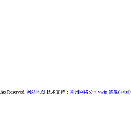
 Reserved.
网站地图
技术支持：
常州网络公司vwin·德赢(中国