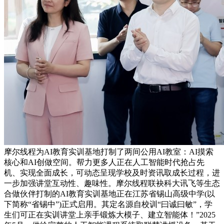
摩尔线程为AI教育实训基地打制了两间公用AI教室：AI摸索
核心和AI创做空间。帮力更多人正在人工智能时代抢占先
机、实现全面成长，可动态呈现学校及时资讯取成长过程，进
一步加强讲堂互动性、趣味性。摩尔线程联袂科大讯飞等生态
合做伙伴打制的AI教育实训基地正在江苏省锡山高级中学(以
下简称“省锡中”)正式启用。其定名源自校训“曰诚曰敏”，学
生们可正在实训讲堂上亲手锻炼大模子、建立智能体！”2025