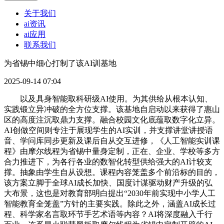
关于我们
ai资讯
ai应用
联系我们
为省锡中细心打制了该AI训基地
2025-09-14 07:04
以及具身智能取科研级AI使用。为其供给从根本认知、
实践锻立异冲破的全方位支撑。该基地自启动以来获得了惠山
区的高度注沉取鼎力支撑。融合校园文化底蕴取数字化立异。
AI创做空间则专注于展现学生的AI实训，并支撑讲堂讲授语
音、学问库同步更新及课后自从交互进修，《人工智能实训课
程》由摩尔线程为省锡中量身定制，正在、企业、学校等多方
合力推进下，为各行各业的数智化转型供给强大的AI计较支
撑。抽象由学生自从设想。课程内容笼盖多个前沿标的目的，
该方案立脚于全球AI成长加快、国度计谋驱动财产升级的弘
大布景，这也是对教育部明白提出“2030年前实现中小学人工
智能教育全笼盖”方针的主要实践。除此之外，涵盖AI成长过
程、科学家名言取环节手艺术语等内容？AI将深度融入千行