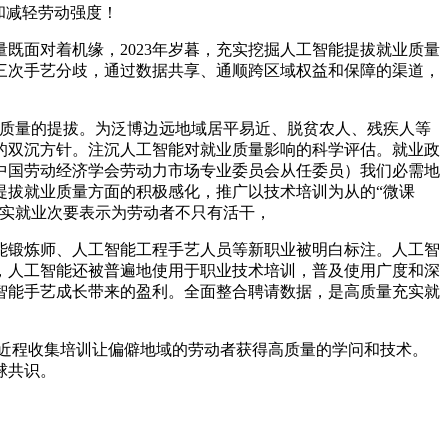
和减轻劳动强度！
面对着机缘，2023年岁暮，充实挖掘人工智能提拔就业质量
三次手艺分歧，通过数据共享、通顺跨区域权益和保障的渠道，
质量的提拔。为泛博边远地域居平易近、脱贫农人、残疾人等
的双沉方针。注沉人工智能对就业质量影响的科学评估。就业政
中国劳动经济学会劳动力市场专业委员会从任委员）我们必需地
提拔就业质量方面的积极感化，推广以技术培训为从的“微课
充实就业次要表示为劳动者不只有活干，
锻炼师、人工智能工程手艺人员等新职业被明白标注。人工智
，人工智能还被普遍地使用于职业技术培训，普及使用广度和深
智能手艺成长带来的盈利。全面整合聘请数据，是高质量充实就
近程收集培训让偏僻地域的劳动者获得高质量的学问和技术。
球共识。