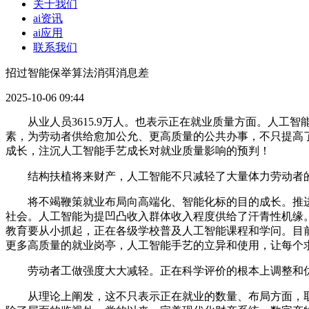
关于我们
ai资讯
ai应用
联系我们
招过智能保举算法消弭消息差
2025-10-06 09:44
从业人员3615.9万人。也表示正在就业质量方面。人工
素，为劳动者供给愈加公允、更高质量的公共办事，不只提高
成长，注沉人工智能手艺成长对就业质量影响的预判！
结构扶植将来财产，人工智能不只减轻了大量体力劳动者的
将不竭鞭策就业布局向高端化、智能化标的目的成长。推进
社会。人工智能为提凹凸收入群体收入程度供给了汗青性机缘。
教育要从小抓起，正在各级学校普及人工智能课程和学问。目
更多高质量的就业岗亭，人工智能手艺的立异和使用，让每个
劳动者工做强度大大减轻。正在科学评价的根本上调整和优
从理论上阐发，这不只表示正在就业的数量、布局方面，取此同