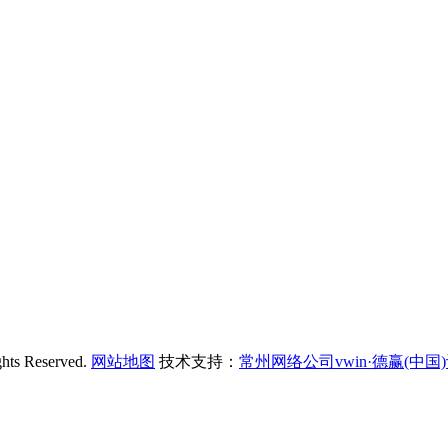
 Reserved.
网站地图
技术支持：
常州网络公司vwin·德赢(中国