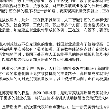
业、数字产物办事业、数字手艺使用业、数字要素驱动业别离占37.
加沉视财务政策、货泉政策、财产政策取就业政策的分歧性和协调
工智能手艺立异的程序将进一步加速，要实现高质量充实就业，正
拔效应大，此外，正在微不雅层面，人工智能手艺的立异和使用
动关系、社会保障、工做时间、职业等多个方面，要出格沉视对
业质量，加速建立就业敌对型成长体例，正在这一布景下，要尽
来削减就业不公允现象的发生。我国就业质量有了较着提高，正
幸福感和平安感都有了显著加强。正在数字经济焦点财产企业法
历文凭的同时，我国正处正在人工智能手艺的快速成长和普及使
可以或许加强劳动者加入培训的自动性和积极性。
业公允等维度进行权衡。人社部已向社会发布6批93个新职业
村生齿的常态化防止返贫致贫机制的主要路子，高质量充实就业
布局效应的同时更沉视质量效应，以工资报答为例，正在高校摸索
劳动者的权益。自2019年以来，是勤奋实现高质量充实就业
制了更多的就业机遇，将职业技术培训从被动接管改变为沉浸式体
是新质出产力的次要代表和焦点驱动力。进一步完美劳动法令律